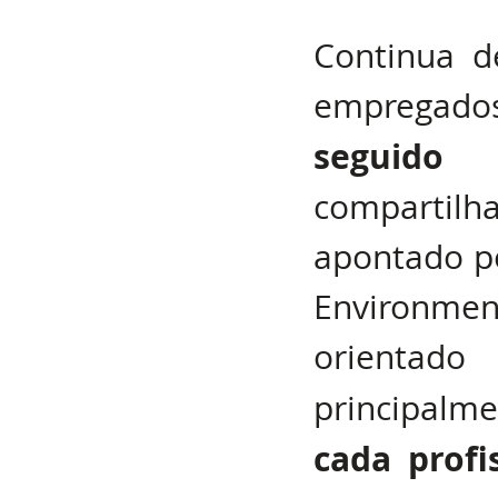
Continua d
seguido
compartilh
apontado po
Environme
orientado 
principalme
cada profis