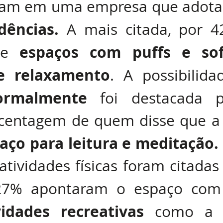
ham em uma empresa que adota
dências.
 A mais citada, por 42
espaços com puffs e sof
de 
e relaxamento
formalmente
 foi destacada p
entagem de quem disse que a 
aço para leitura e meditação.
atividades físicas foram citadas
27% apontaram o espaço com
vidades recreativas
 como a in