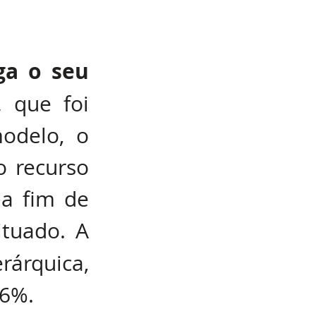
ga o seu 
, 
que foi 
delo, o 
o recurso 
a fim de 
usar a tecnologia com a qual já está habituado. A 
rquica, 
 6%.