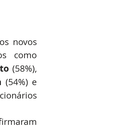
os novos 
os como 
to
 (58%), 
a
 (54%) e 
ionários 
irmaram 