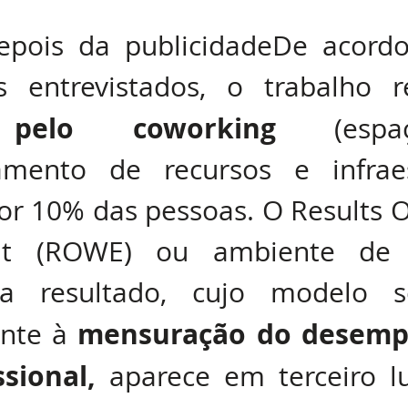
epois da publicidadeDe acord
 pelo coworking
 (espa
amento de recursos e infraest
r 10% das pessoas. O Results O
nt (ROWE) ou ambiente de t
a resultado, cujo modelo se
mensuração do desemp
nte à 
sional,
 aparece em terceiro l