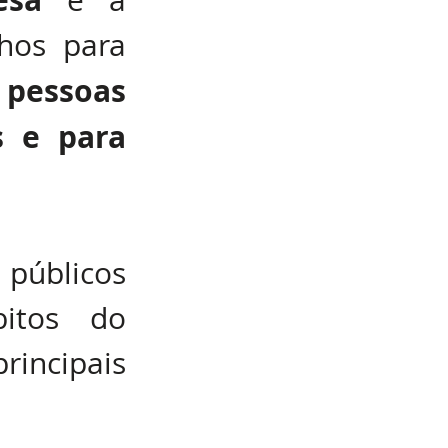
 é a 
opção dos sonhos para 
ssoas 
 e para 
blicos 
itos do 
rincipais 