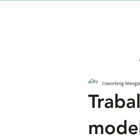
Coworking Manga
Traba
model