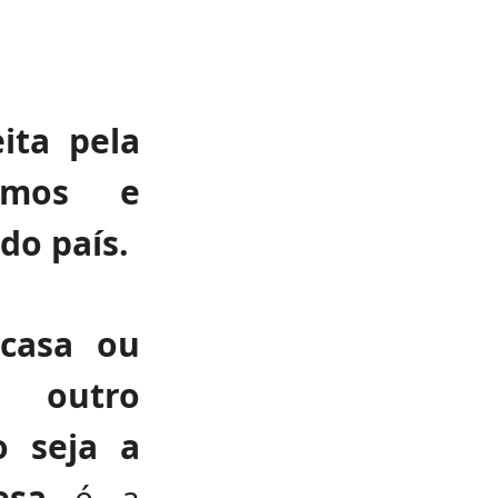
ita pela 
omos e 
do país.
casa ou 
 outro 
 seja a 
esa