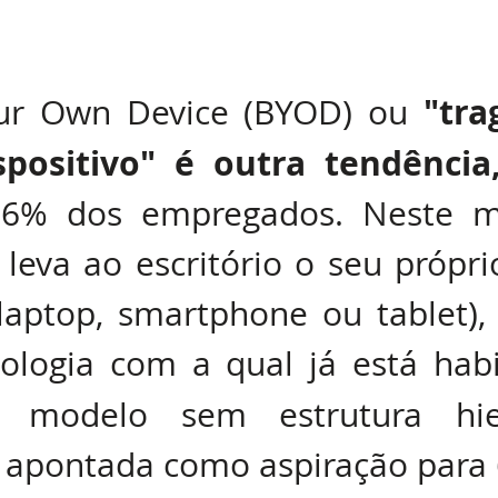
"tra
ur Own Device (BYOD) ou 
spositivo" é outra tendência
 6% dos empregados. Neste mo
 leva ao escritório o seu própri
(laptop, smartphone ou tablet), 
, modelo sem estrutura hierá
 apontada como aspiração para