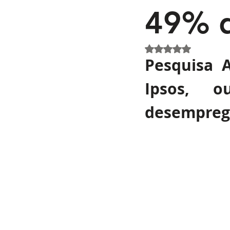
49% d
Avaliado com NaN 
Pesquisa A
Ipsos, o
desemprega