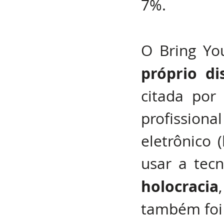
7%.
O Bring Yo
próprio di
citada por
profissional
eletrônico 
holocracia
também foi