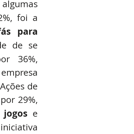
 algumas 
%, foi a 
ás para 
. A possibilidade de se 
or 36%, 
empresa 
 Ações de 
 por 29%, 
jogos
 
 e 
iciativa 