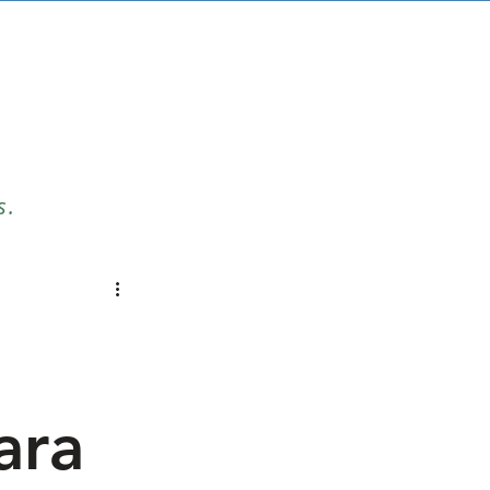
s.
ara