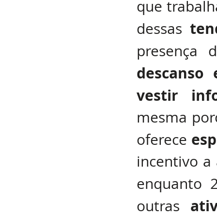
que trabal
ten
dessas 
presença 
descanso 
vestir in
mesma porc
esp
oferece 
incentivo a 
enquanto 
ati
outras 