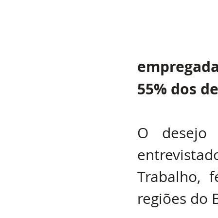
empregada
55% dos d
O desejo 
entrevista
Trabalho, f
regiões do B