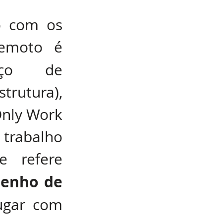
o com os 
empregados entrevistados, o trabalho remoto é 
ço de 
rutura), 
nly Work 
rabalho 
 refere 
enho de 
ugar com 